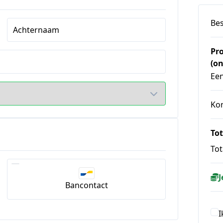
Bes
Achternaam
Pr
(o
Ee
Ko
Tot
Tot
J
Bancontact
I