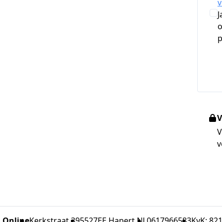
J
o
p
V
V
v
l Online
Kerkstraat 39
5527EE Hapert NL
0617966583
KvK: 82